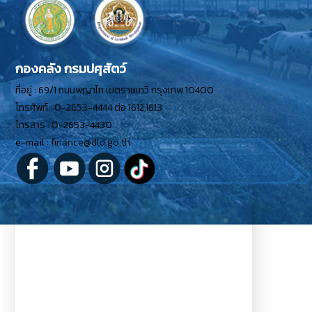
กองคลัง กรมปศุสัตว์
ที่อยู่ : 69/1 ถนนพญาไท เขตราชเทวี กรุงเทพ 10400
โทรศัพท์ : 0-2653-4444 ต่อ 1612,1613
โทรสาร : 0-2653-4430
e-mail : finance@dld.go.th