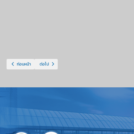
เนื้อหาก่อนหน้า: แจ้งข้อมูลผู้ปฏิบัติหน้าที่ Company User Maker สำห
เนื้อหาถัดไป: แนวทางวิธีปฏิบัติในการนำส่งเงิน ผ่านระบ
ก่อนหน้า
ต่อไป