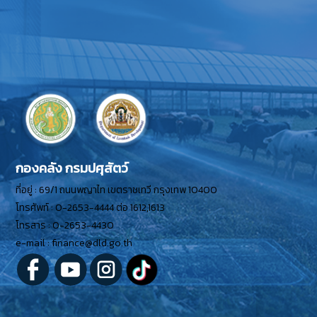
กองคลัง กรมปศุสัตว์
ที่อยู่ : 69/1 ถนนพญาไท เขตราชเทวี กรุงเทพ 10400
โทรศัพท์ : 0-2653-4444 ต่อ 1612,1613
โทรสาร : 0-2653-4430
e-mail : finance@dld.go.th