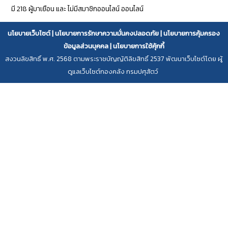
มี 218 ผู้มาเยือน และ ไม่มีสมาชิกออนไลน์ ออนไลน์
นโยบายเว็บไซต์
|
นโยบายการรักษาความมั่นคงปลอดภัย
|
นโยบายการคุ้มครอง
ข้อมูลส่วนบุคคล
|
นโยบายการใช้คุ้กกี้
สงวนลิขสิทธิ์ พ.ศ. 2568 ตามพระราชบัญญัติลิขสิทธิ์ 2537 พัฒนาเว็บไซต์โดย ผู้
ดูแลเว็บไซต์กองคลัง กรมปศุสัตว์