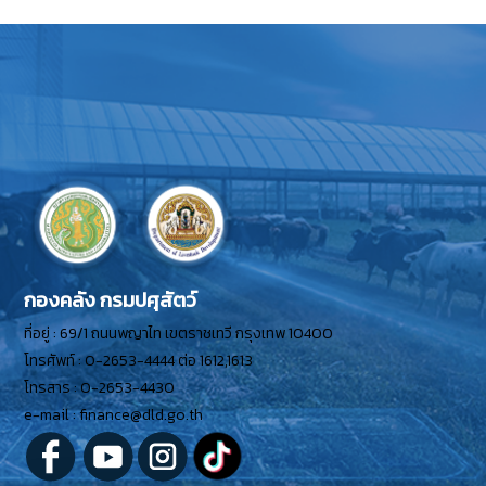
กองคลัง กรมปศุสัตว์
ที่อยู่ : 69/1 ถนนพญาไท เขตราชเทวี กรุงเทพ 10400
โทรศัพท์ : 0-2653-4444 ต่อ 1612,1613
โทรสาร : 0-2653-4430
e-mail : finance@dld.go.th