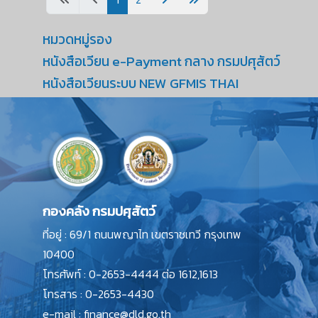
หมวดหมู่รอง
หนังสือเวียน e-Payment กลาง กรมปศุสัตว์
หนังสือเวียนระบบ NEW GFMIS THAI
กองคลัง กรมปศุสัตว์
ที่อยู่ : 69/1 ถนนพญาไท เขตราชเทวี กรุงเทพ
10400
โทรศัพท์ : 0-2653-4444 ต่อ 1612,1613
โทรสาร : 0-2653-4430
e-mail : finance@dld.go.th