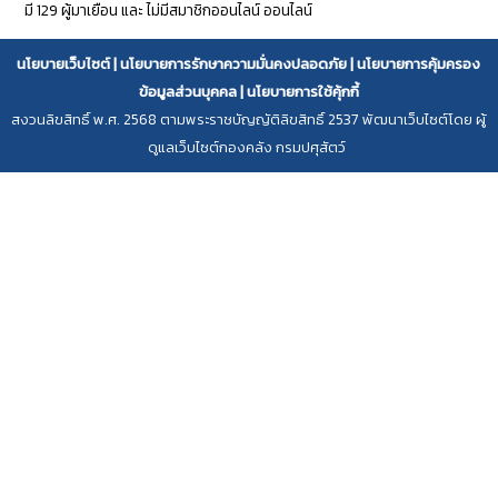
มี 129 ผู้มาเยือน และ ไม่มีสมาชิกออนไลน์ ออนไลน์
นโยบายเว็บไซต์
|
นโยบายการรักษาความมั่นคงปลอดภัย
|
นโยบายการคุ้มครอง
ข้อมูลส่วนบุคคล
|
นโยบายการใช้คุ้กกี้
สงวนลิขสิทธิ์ พ.ศ. 2568 ตามพระราชบัญญัติลิขสิทธิ์ 2537 พัฒนาเว็บไซต์โดย ผู้
ดูแลเว็บไซต์กองคลัง กรมปศุสัตว์