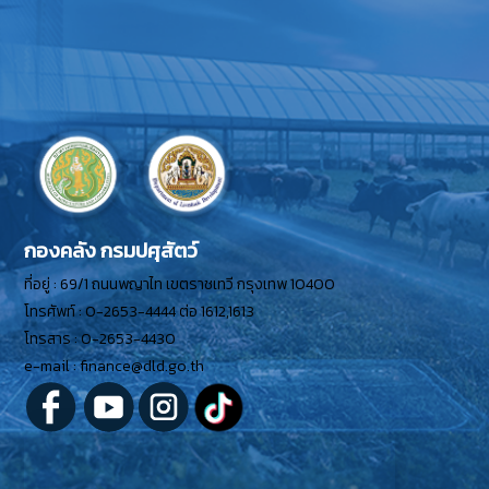
กองคลัง กรมปศุสัตว์
ที่อยู่ : 69/1 ถนนพญาไท เขตราชเทวี กรุงเทพ 10400
โทรศัพท์ : 0-2653-4444 ต่อ 1612,1613
โทรสาร : 0-2653-4430
e-mail : finance@dld.go.th