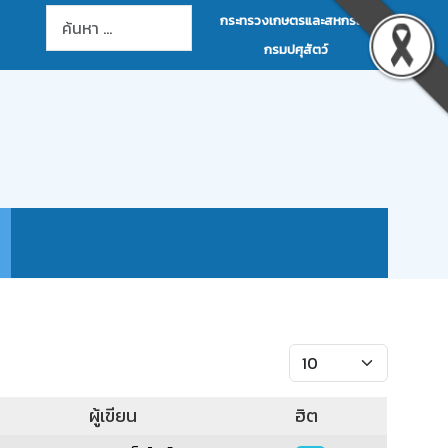
การค้นหา
กระทรวงเกษตรและสหกรณ์
กรมปศุสัตว์
แสดง #
ผู้เขียน
ฮิต