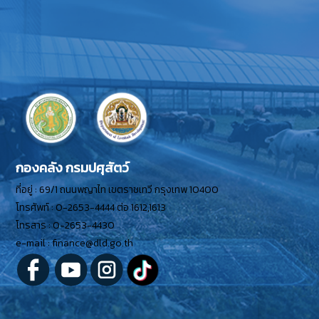
กองคลัง กรมปศุสัตว์
ที่อยู่ : 69/1 ถนนพญาไท เขตราชเทวี กรุงเทพ 10400
โทรศัพท์ : 0-2653-4444 ต่อ 1612,1613
โทรสาร : 0-2653-4430
e-mail : finance@dld.go.th