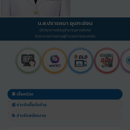
น.ส.ปรารถนา อุนทะอ่อน
นักวิชาการพัสดุชำนาญการพิเศษ
รักษาราชการแทนผู้อำนวยการกองคลัง
📆 เรื่องด่วน
📰 ข่าวจัดซื้อจัดจ้าง
📝 ข่าวรับสมัครงาน