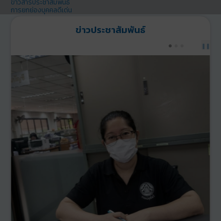
ข่าวสารประชาสัมพันธ์
การยกย่องบุคคลดีเด่น
ข่าวประชาสัมพันธ์
PREV
NEXT
❚❚