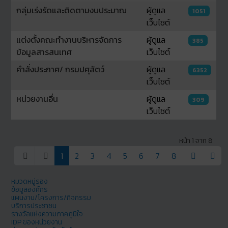
กลุ่มเร่งรัดและติดตามงบประมาณ
ผู้ดูแล
1051
เว็บไซต์
แต่งตั้งคณะทำงานบริหารจัดการ
ผู้ดูแล
385
ข้อมูลสารสนเทศ
เว็บไซต์
คำสั่งประกาศ/ กรมปศุสัตว์
ผู้ดูแล
6352
เว็บไซต์
หน่วยงานอื่น
ผู้ดูแล
309
เว็บไซต์
เนื้อหา
หน้า 1 จาก 8
1
2
3
4
5
6
7
8
หมวดหมู่รอง
ข้อมูลองค์กร
แผนงาน/โครงการ/กิจกรรม
บริการประชาชน
รางวัลแห่งความภาคภูมิใจ
IDP ของหน่วยงาน