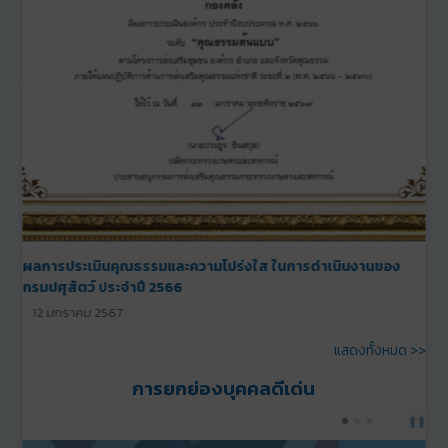
รางวัลหน่วยงานใสสะอาดประจำปี พ.ศ. 2566
12 มกราคม 2566
แสดงทั้งหมด >>
การยกย่องบุคคลดีเด่น
PREV
NEXT
❚❚