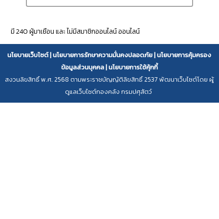
ผู้เข้าชมเว็บไซต์ ::
มี 240 ผู้มาเยือน และ ไม่มีสมาชิกออนไลน์ ออนไลน์
นโยบายเว็บไซต์
|
นโยบายการรักษาความมั่นคงปลอดภัย
|
นโยบายการคุ้มครอง
ข้อมูลส่วนบุคคล
|
นโยบายการใช้คุ้กกี้
สงวนลิขสิทธิ์ พ.ศ. 2568 ตามพระราชบัญญัติลิขสิทธิ์ 2537 พัฒนาเว็บไซต์โดย ผู้
ดูแลเว็บไซต์กองคลัง กรมปศุสัตว์