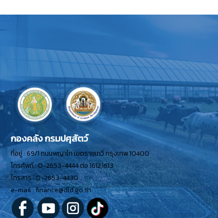
กองคลัง กรมปศุสัตว์
ที่อยู่ : 69/1 ถนนพญาไท เขตราชเทวี กรุงเทพ 10400
โทรศัพท์ : 0-2653-4444 ต่อ 1612,1613
โทรสาร : 0-2653-4430
e-mail : finance@dld.go.th