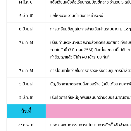
14 มี.ค. 61
แจ้งเวียนหนังสือเวียนกรมบัญชีกลาง จำนวน 5 ฉบั
9 มี.ค. 61
ขอให้หน่วยงานดำเนินการชำระหนี้
8 มี.ค. 61
การเตรียมข้อมูลในการจ่ายเงินผ่านระบบ KTB Cor
7 มี.ค. 61
เรียนท่านหัวหน้าหน่วยงานสังกัดกรมปศุสัตว์ ที่กรมอ
ภายในวันนี้ (7 มีนาคม 2561) มิฉะนั้นจะก่อหนี้ไม่ท
ทำสัญญาแล้ว ให้นำ PO เข้าระบบ ทันที
7 มี.ค. 61
การโอนค่าใช้จ่ายในการตรวจหรือควบคุมการนำสัตว์
5 มี.ค. 61
บัญชีราคามาตรฐานสิ่งก่อสร้าง (ฉบับเดือน กุมภาพ
5 มี.ค. 61
เร่งรัดการก่อหนี้ผูกพันและเบิกจ่ายงบประมาณรา
วันที่
27 ก.พ. 61
ประกาศคณะกรรมการนโบบายการจัดซื้อจัดจ้างแล