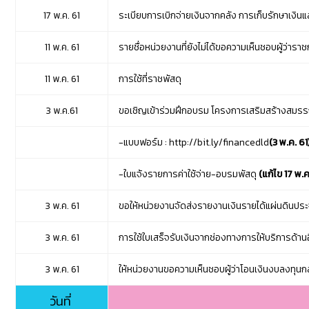
17 พ.ค. 61
ระเบียบการเบิกจ่ายเงินจากคลัง การเก็บรักษาเงินแล
11 พ.ค. 61
รายชื่อหน่วยงานที่ยังไม่ได้ขอความเห็นชอบผู้ว่าร
11 พ.ค. 61
การใช้ที่ราชพัสดุ
3 พ.ค.61
ขอเชิญเข้าร่วมฝึกอบรม โครงการเสริมสร้างสมรรถ
-แบบฟอร์ม :
http://bit.ly/financedld
(3 พ.ค. 
-ใบแจ้งรายการค่าใช้จ่าย-อบรมพัสดุ
(แก้ไข 17 พ.ค
3 พ.ค. 61
ขอให้หน่วยงานจัดส่งรายงานเงินรายได้แผ่นดินป
3 พ.ค. 61
การใช้ใบเสร็จรับเงินจากช่องทางการให้บริการด้าน
3 พ.ค. 61
ให้หน่วยงานขอความเห็นชอบผู้ว่าโอนเงินงบลงทุนก
วันที่