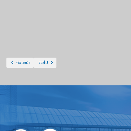
เนื้อหาก่อนหน้า: แนวทางวิธีปฏิบัติในการนำส่งเงิน ผ่านระบบการรับชำระเง
เนื้อหาถัดไป: แจ้งเปิดให้บริการใบเสร็จรับเงินอิเล็กทร
ก่อนหน้า
ต่อไป