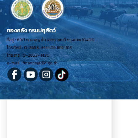
กองคลัง กรมปศุสัตว์
ที่อยู่ : 69/1 ถนนพญาไท เขตราชเทวี กรุงเทพ 10400
โทรศัพท์ : 0-2653-4444 ต่อ 1612,1613
โทรสาร : 0-2653-4430
e-mail : finance@dld.go.th