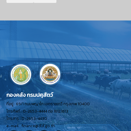
กองคลัง กรมปศุสัตว์
ที่อยู่ : 69/1 ถนนพญาไท เขตราชเทวี กรุงเทพ 10400
โทรศัพท์ : 0-2653-4444 ต่อ 1612,1613
โทรสาร : 0-2653-4430
e-mail : finance@dld.go.th