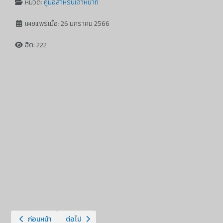
หมวด:
คู่มือสำหรับเจ้าหน้าที่
เผยแพร่เมื่อ: 26 มกราคม 2566
ฮิต: 222
เนื้อหาก่อนหน้า: DLD e-Payment กลาง กรมปศุสัตว์ คู่มือการใช้งานระบบสำ
เนื้อหาถัดไป: คู่มือเรื่องการตรวจสอบใบสำคัญเบิกจ่าย
ก่อนหน้า
ต่อไป