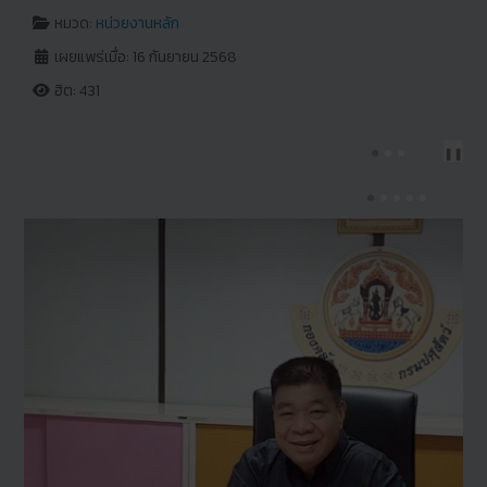
หมวด:
หน่วยงานหลัก
เผยแพร่เมื่อ: 16 กันยายน 2568
ฮิต: 431
PREV
NEXT
❚❚
PREV
NEX
❚❚