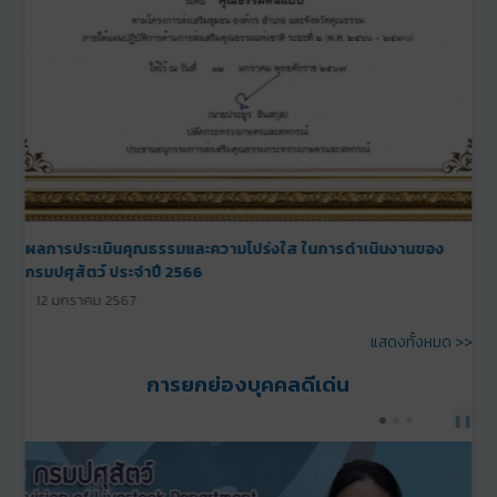
รางวัลหน่วยงานใสสะอาดประจำปี พ.ศ. 2566
12 มกราคม 2566
แสดงทั้งหมด >>
การยกย่องบุคคลดีเด่น
PREV
NEXT
❚❚