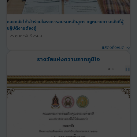
กองคลังได้เข้าร่วมโครงการอบรมหลักสูตร กฎหมายการคลังที่ผู้
ปฏิบัติงานต้องรู้
25 กุมภาพันธ์ 2569
แสดงทั้งหมด >>
รางวัลแห่งความภาคภูมิใจ
PREV
NEXT
❚❚