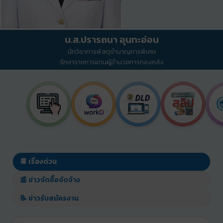
น.ส.ปรารถนา อุนทะอ่อน
นักวิชาการพัสดุชำนาญการพิเศษ
รักษาราชการแทนผู้อำนวยการกองคลัง
📆 เรื่องด่วน
📰 ข่าวจัดซื้อจัดจ้าง
📝 ข่าวรับสมัครงาน