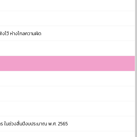
.ฟังไว้ ห่างไกลความผิด
กร ในช่วงสิ้นปีงบประมาณ พ.ศ. 2565